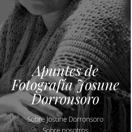
Apuntes de
Fotografía Josune
Dorronsoro
Sobre Josune Dorronsoro
Sobre nosotros