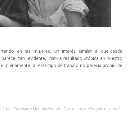
spertando en las mujeres, un interés similar al que desde
 parece tan evidente, habría resultado utópica en nuestro
arse plenamente a este tipo de trabajo no parecía propio de
 Ariana Basciani y Mariana Sequera Dorronsoro.. All rights reserved.